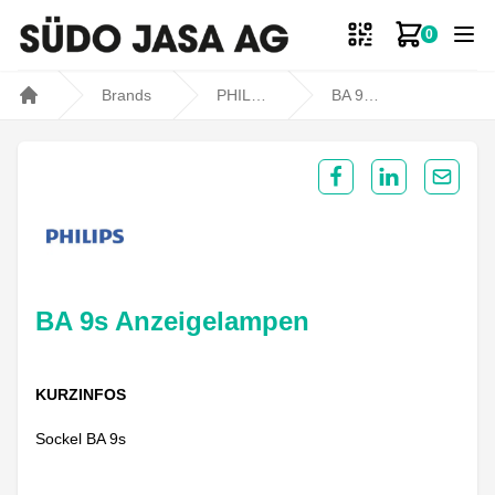
0
Zum Ware
Brands
PHILIPS
BA 9s Anzeigelampen
Home
Share on Facebook
Share on Lin
Share 
BA 9s Anzeigelampen
KURZINFOS
Sockel BA 9s