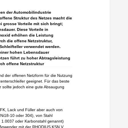
gen der Automobilindustrie
 offene Struktur des Netzes macht die
grosse Vorteile mit sich bringt;
dauer. Diese Vorteile in
moxid erhöhen die Leistung
ch die offene Netzstruktur,
hleifteller verwendet werden.
einer hohen Lebensdauer
tzen führt zu hoher Abtragsleistung
h offene Netzstruktur
d der offenen Netzform für die Nutzung
enterschleifer geeignet. Für das beste
 sollte jedoch eine gute Absaugung
GFK, Lack und Füller aber auch von
rNi18-10 oder 304), von Stahl
, 1.0037 oder Karbonstahl genannt)
der Anwender mit der RHODIUS KSN V