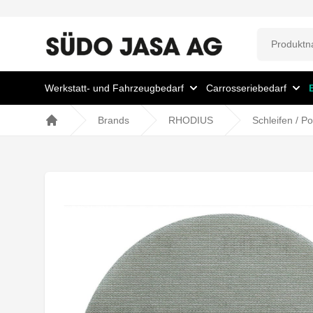
Werkstatt- und Fahrzeugbedarf
Carrosseriebedarf
Brands
RHODIUS
Schleifen / Po
Home