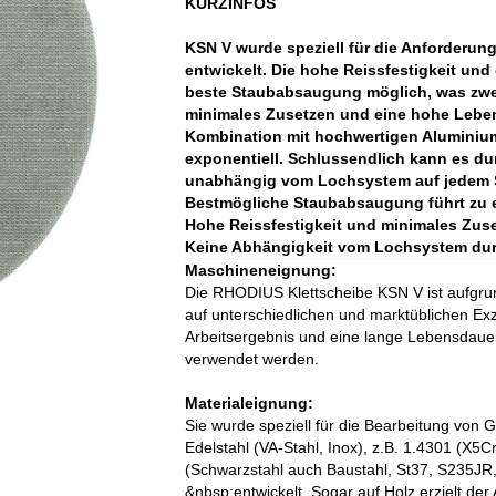
KURZINFOS
KSN V wurde speziell für die Anforderun
entwickelt. Die hohe Reissfestigkeit und
beste Staubabsaugung möglich, was zwei 
minimales Zusetzen und eine hohe Lebens
Kombination mit hochwertigen Aluminiu
exponentiell. Schlussendlich kann es dur
unabhängig vom Lochsystem auf jedem Sc
Bestmögliche Staubabsaugung führt zu 
Hohe Reissfestigkeit und minimales Zuse
Keine Abhängigkeit vom Lochsystem durc
Maschineneignung:
Die RHODIUS Klettscheibe KSN V ist aufgrun
auf unterschiedlichen und marktüblichen Exz
Arbeitsergebnis und eine lange Lebensdauer
verwendet werden.
Materialeignung:
Sie wurde speziell für die Bearbeitung von 
Edelstahl (VA-Stahl, Inox), z.B. 1.4301 (X5C
(Schwarzstahl auch Baustahl, St37, S235JR
&nbsp;entwickelt. Sogar auf Holz erzielt 