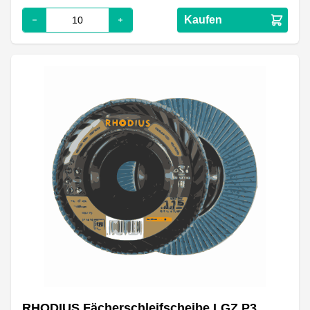
Kaufen
RHODIUS Fächerschleifscheibe LGZ P3