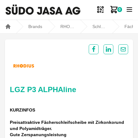
0
Zum Ware
Brands
RHODIUS
Schleifen / Polieren
Fächerschleifschei
Home
Share on Facebook
Share on Lin
Share 
LGZ P3 ALPHAline
KURZINFOS
Preisattraktive Fächerschleifscheibe mit Zirkonkorund
und Polyamidträger.
Gute Zerspanungsleistung