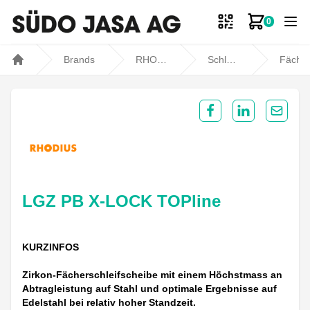
0
Zum Ware
Brands
RHODIUS
Schleifen / Polieren
Fächerschleifschei
Home
Share on Facebook
Share on Lin
Share 
LGZ PB X-LOCK TOPline
KURZINFOS
Zirkon-Fächerschleifscheibe mit einem Höchstmass an
Abtragleistung auf Stahl und optimale Ergebnisse auf
Edelstahl bei relativ hoher Standzeit.