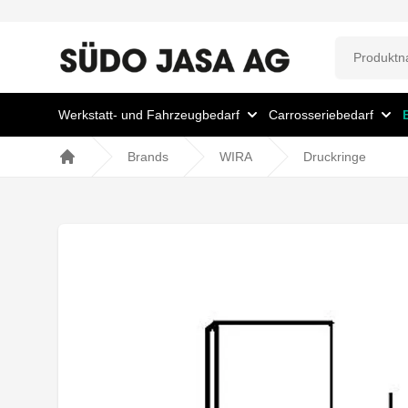
Werkstatt- und Fahrzeugbedarf
Carrosseriebedarf
Brands
WIRA
Druckringe
Home