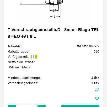
T-Verschraubg.einstellb.D= 8mm =Blago TEL
8 =EO evT 8 L
Artikel-Nr.:
WI 127 0802 2
Rabattgruppe:
080
Verfügbarkeit:
Netto exkl. MwSt.:
UVP inkl. MwSt.:
Mindestbestellmenge:
1
Stk
Verpackungseinheit:
1
Stk