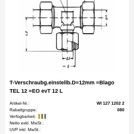
T-Verschraubg.einstellb.D=12mm =Blago
TEL 12 =EO evT 12 L
Artikel-Nr.:
WI 127 1202 2
Rabattgruppe:
080
Verfügbarkeit:
Netto exkl. MwSt.:
UVP inkl. MwSt.: