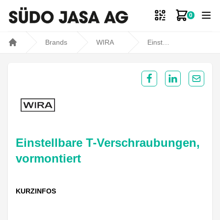
0
Zum Ware
Brands
WIRA
Einstellbare T-Verschraubungen, vormontiert
Home
Share on Facebook
Share on Lin
Share 
Einstellbare T-Verschraubungen,
vormontiert
KURZINFOS