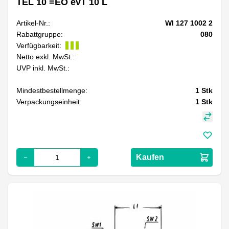
TEL 10 =EO evT 10 L
Artikel-Nr.:
WI 127 1002 2
Rabattgruppe:
080
Verfügbarkeit:
Netto exkl. MwSt.:
UVP inkl. MwSt.:
Mindestbestellmenge:
1
Stk
Verpackungseinheit:
1
Stk
Kaufen