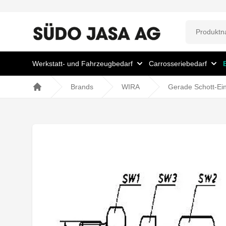
Werkstatt- und Fahrzeugbedarf
Carrosseriebedarf
Brands
WIRA
Gerade Schott-Ei
Home