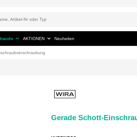
Brands
AKTIONEN
Neuheiten
nschraubverschraubung
Gerade Schott-Einschr