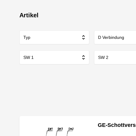
Artikel
Typ
D Verbindung
SW 1
SW 2
GE-Schottver