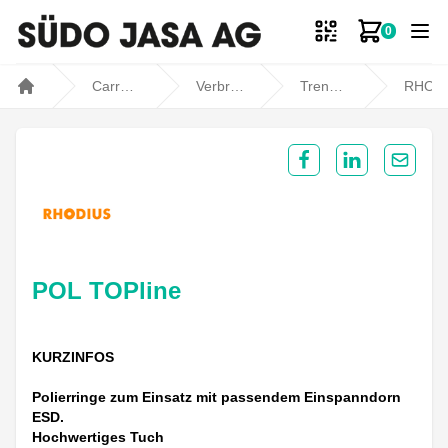
0
Zum Ware
Carrosseriebedarf
Verbrauchsmaterial
Trennen / Schleifen
RHODIU
Home
Share on Facebook
Share on Lin
Share 
POL TOPline
KURZINFOS
Polierringe zum Einsatz mit passendem Einspanndorn
ESD.
Hochwertiges Tuch