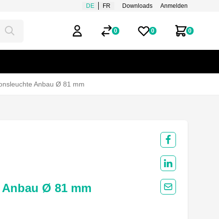
DE
FR
Downloads
Anmelden
0
0
0
Mein Benutzerkonto
Merklisten
Zum Ware
ionsleuchte Anbau Ø 81 mm
Share on Fac
Share on Link
e Anbau Ø 81 mm
Share by Mail