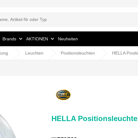
Brands
AKTIONEN
Neuheiten
tung
Leuchten
Positionsleuchten
HELLA Posit
HELLA Positionsleucht