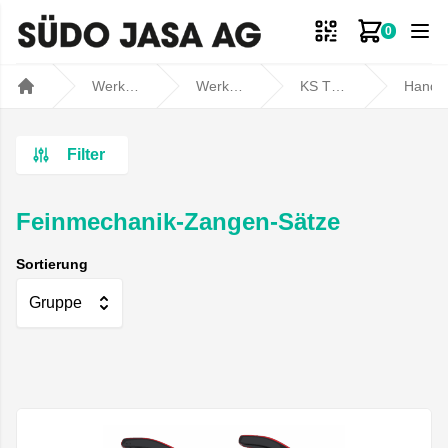
0
Zum Ware
Werkstatt- und Fahrzeugbedarf
Werkstatt
KS TOOLS
Handwerkz
Home
Filter
Feinmechanik-Zangen-Sätze
Sortierung
Gruppe