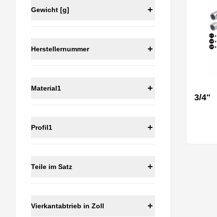
Gewicht [g]
Herstellernummer
Material1
3/4"
Profil1
Teile im Satz
Vierkantabtrieb in Zoll