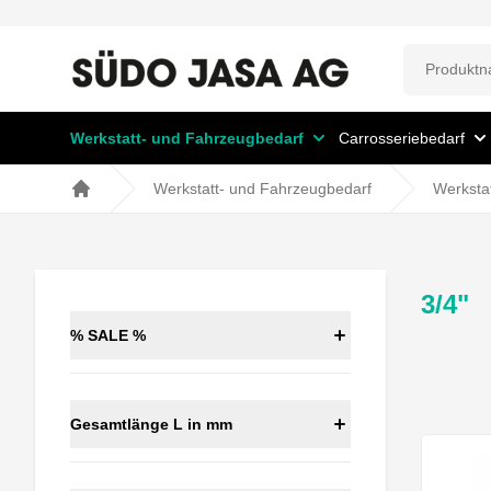
Werkstatt- und Fahrzeugbedarf
Carrosseriebedarf
Werkstatt- und Fahrzeugbedarf
Werksta
Home
3/4"
% SALE %
Gesamtlänge L in mm