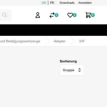
DE
FR
Downloads
Anmelden
0
0
0
Mein Benutzerkonto
Merklisten
Zum Ware
 und Betätigungswerkzeuge
Adapter
3/4"
Sortierung
Gruppe