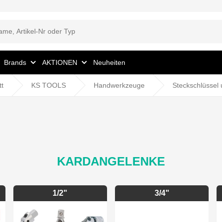
Brands
AKTIONEN
Neuheiten
tt
KS TOOLS
Handwerkzeuge
Steckschlüssel
KARDANGELENKE
1/2"
3/4"