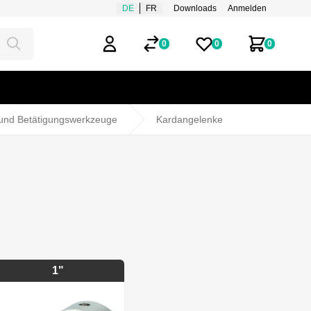
DE
FR
Downloads
Anmelden
0
0
0
Mein Benutzerkonto
Merklisten
Zum Ware
 und Betätigungswerkzeuge
Kardangelenke
1"